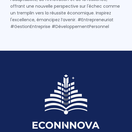
offrant une nouvelle perspective sur l'échec comme
un tremplin vers la réussite économique. Inspirez
l'excellence, émancipez l’avenir. #Entrepreneuriat
#GestionEntreprise #DéveloppementPersonnel