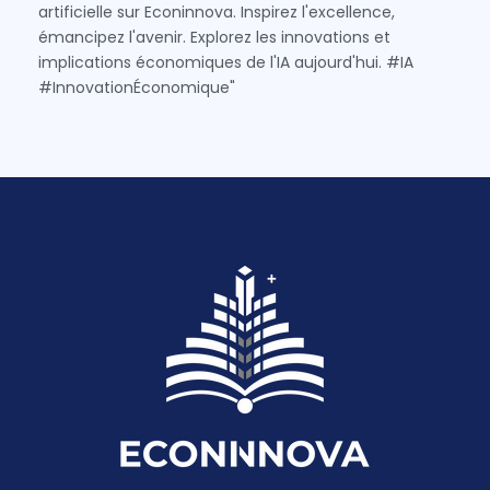
artificielle sur Econinnova. Inspirez l'excellence,
émancipez l'avenir. Explorez les innovations et
implications économiques de l'IA aujourd'hui. #IA
#InnovationÉconomique"